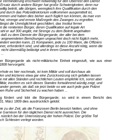
se Verminderung erschwert notwendig für den Überrest den Dienst
Ersatz durch andere Bürger hat große Schwierigkeiten; denn nur
willig beitritt, alle übrigen, wenngleich ihre Qualifikation durch den
nd durch das Polizeidirektorium vollkommen ausgemittelt ist,
ommen und haben dies bisher auch füglich tun können, da man von
 hat, strenge und ernste Maßregeln des Zwanges zu ergreifen.
ngst die Unmöglichkeit geschildert, das Institut ferner
ie renitenten Bürger, deren Qualifikation auf legale Art
ahl er auf 300 angibt, mit Strenge zu dem Beitritt angehalten
 daß zu dem Dienste der Bürgergarde, der aller bei dem
angewendeten Bemühungen ungeachtet doch nicht füglich mehr,
indert werden kann, 21 Kompanien, jede zu 100 Mann, die Offiziers
net, erforderlich sind, und allerdings ist diese Anzahl nötig, wenn die
d, nicht übermäßig belästigt und in ihrem Gewerbe ganz
...
 Bürgergarde als nicht-militärische Einheit eingestuft, wie aus einer
1808 hervorgeht:
erhole es hier nochmals, ist kein Militär und soll durchaus als
n und letzteres etwa gar eine Zurücksetzung sich gefallen lassen
mit allen Ständen und rechtlichen Leuten empfehle Ich, sonst aber
itär, insofern es sich dieses Standes fortwährend würdig zeigt, und
nander gemein, als daß sie jetzt beide so wie auch jede gute Polizei
ichen Ruhe und Sicherheit zu wachen haben ...
g fördert und lobt die Bürgergarde; so wird in einem Bericht des
1. März 1809 dies ausdrücklich gelobt:
ie zu der Zeit, als die Franzosen Berlin besetzt hielten, und ohne
e Garnison für den täglichen Dienst nicht ausreichen. Die
nützlich bei der Unterstützung der hohen Polizei. Der größte Teil
ach Schlesien verlegt worden.