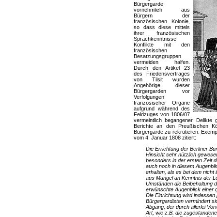
Bürgergarde
vornehmlich aus
Bürgern der
französischen Kolonie,
so dass diese mittels
ihrer französischen
Sprachkenntnisse
Konflikte mit den
französischen
Besatzungsgruppen
vermeiden halfen.
Durch den Artikel 23
des Friedensvertrages
von Tilsit wurden
Angehörige dieser
Bürgergarden vor
Verfolgungen
französischer Organe
aufgrund während des
Feldzuges von 1806/07
vermeintlich begangener Delikte 
Berichte an den Preußischen Kö
Bürgergarde zu rekrutieren. Exempl
vom 4. Januar 1808 zitiert:
Die Errichtung der Berliner Bür
Hinsicht sehr nützlich gewese
besonders in der ersten Zeit d
auch noch in diesem Augenbli
erhalten, als es bei dem nic
aus Mangel an Kenntnis der Lok
Umständen die Beibehaltung d
erwünschte Augenblick einer g
Die Einrichtung wird indessen 
Bürgergardisten vermindert si
Abgang, der durch allerlei Vo
Art, wie z.B. die zugestanden