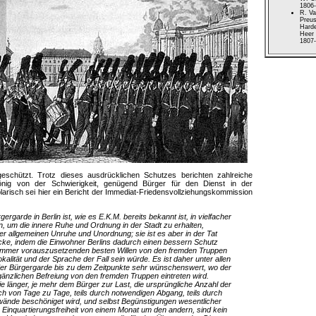
1806-
R. Va
Preus
Harde
Heer 
1807-
geschützt. Trotz dieses ausdrücklichen Schutzes berichten zahlreiche
nig von der Schwierigkeit, genügend Bürger für den Dienst in der
arisch sei hier ein Bericht der Immediat-Friedensvollziehungskommission
gergarde in Berlin ist, wie es E.K.M. bereits bekannt ist, in vielfacher
n, um die innere Ruhe und Ordnung in der Stadt zu erhalten,
er allgemeinen Unruhe und Unordnung; sie ist es aber in der Tat
cke, indem die Einwohner Berlins dadurch einen bessern Schutz
ht immer vorauszusetzenden besten Willen von den fremden Truppen
alität und der Sprache der Fall sein würde. Es ist daher unter allen
er Bürgergarde bis zu dem Zeitpunkte sehr wünschenswert, wo der
änzlichen Befreiung von den fremden Truppen eintreten wird.
je länger, je mehr dem Bürger zur Last, die ursprüngliche Anzahl der
ch von Tage zu Tage, teils durch notwendigen Abgang, teils durch
rwände beschöniget wird, und selbst Begünstigungen wesentlicher
e Einquartierungsfreiheit von einem Monat um den andern, sind kein