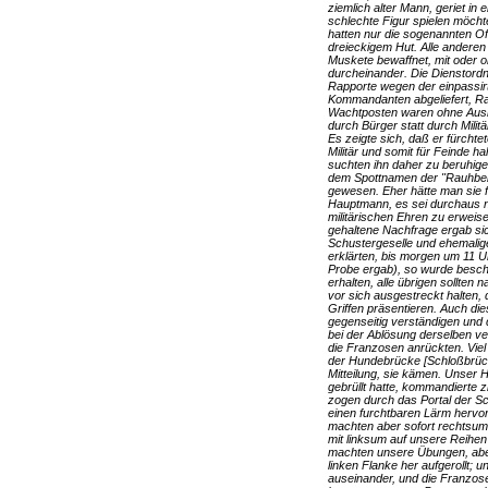
ziemlich alter Mann, geriet in
schlechte Figur spielen möcht
hatten nur die sogenannten Off
dreieckigem Hut. Alle anderen g
Muskete bewaffnet, mit oder o
durcheinander. Die Dienstordn
Rapporte wegen der einpassi
Kommandanten abgeliefert, Rap
Wachtposten waren ohne Ausnah
durch Bürger statt durch Mili
Es zeigte sich, daß er fürcht
Militär und somit für Feinde h
suchten ihn daher zu beruhige
dem Spottnamen der "Rauhbeinig
gewesen. Eher hätte man sie 
Hauptmann, es sei durchaus n
militärischen Ehren zu erwei
gehaltene Nachfrage ergab sic
Schustergeselle und ehemalige
erklärten, bis morgen um 11 Uh
Probe ergab), so wurde besch
erhalten, alle übrigen sollt
vor sich ausgestreckt halten, 
Griffen präsentieren. Auch die
gegenseitig verständigen un
bei der Ablösung derselben ver
die Franzosen anrückten. Viel
der Hundebrücke [Schloßbrück
Mitteilung, sie kämen. Unser
gebrüllt hatte, kommandierte
zogen durch das Portal der Sc
einen furchtbaren Lärm hervorb
machten aber sofort rechtsum u
mit linksum auf unsere Reihe
machten unsere Übungen, aber
linken Flanke her aufgerollt
auseinander, und die Franzose