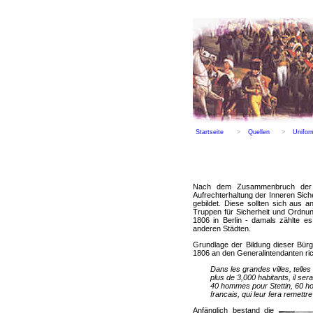
Startseite
>
Quellen
>
Unifor
Nach dem Zusammenbruch der 
Aufrechterhaltung der Inneren Sich
gebildet. Diese sollten sich aus 
Truppen für Sicherheit und Ordnun
1806 in Berlin - damals zählte e
anderen Städten.
Grundlage der Bildung dieser Bür
1806 an den Generalintendanten rich
Dans les grandes villes, telles
plus de 3,000 habitants, il se
40 hommes pour Stettin, 60 h
francais, qui leur fera remettre
Anfänglich bestand die