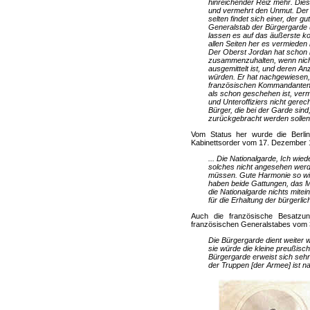
hinreichender Reiz mehr. Die
und vermehrt den Unmut. Der 
selten findet sich einer, der gut
Generalstab der Bürgergarde u
lassen es auf das äußerste k
allen Seiten her es vermieden
Der Oberst Jordan hat schon lä
zusammenzuhalten, wenn nicht d
ausgemittelt ist, und deren Anz
würden. Er hat nachgewiesen,
französischen Kommandanten 
als schon geschehen ist, verm
und Unteroffiziers nicht gerech
Bürger, die bei der Garde sin
zurückgebracht werden sollen 
Vom Status her wurde die Berliner
Kabinettsorder vom 17. Dezember 
... Die Nationalgarde, Ich wied
solches nicht angesehen werde
müssen. Gute Harmonie so wie 
haben beide Gattungen, das Mil
die Nationalgarde nichts mitei
für die Erhaltung der bürgerl
Auch die französische Besatzun
französischen Generalstabes vom 3
Die Bürgergarde dient weiter w
sie würde die kleine preußisch
Bürgergarde erweist sich sehr 
der Truppen [der Armee] ist n