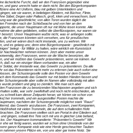
 eine lächerliche Furcht, daß wir den Franzosen gegenüber eine
en, und ganz unrecht hatte er darin nicht. Bei den Bürgerkompanien
iziere eine Art Uniform, blau mit gelben Unterkleidern und
ingen, wie sie waren, in beliebigen Kleidern, mit Büchse, Flinte,
hne Säbel, Degen oder Pallasch, groß, klein und verwachsen, bunt
ung war die gewöhnliche; von allen Toren wurden täglich die
rten Fremden nach der Schloßwache und von hier an den
porte, die unser Hauptmann oft nur mit Mühe lesen konnte. Alle
me die alten geblieben, selbst die überflüssigsten, nur waren sie
tär besetzt. Unser Hauptmann wußte nicht, was er anfangen sollte.
ete, die Franzosen könnten sich versehen, uns für preußisches
alten, und wir wären doch nicht imstande, uns zu wehren. Wir
n, und es gelang uns; denn eine Bürgerkompanie - gewöhnlich mit
en" belegt - für Militär zu halten, wäre wirklich ein Kunststück
für Nachtwächter nehmen können. Jetzt aber meinte unser
otwendig, den Franzosen, wenn sie die Wache besetzten, die
sen, und wir müßten das Gewehr präsentieren, wenn sie kämen. Auf
h, daß nur ein einziger Mann vorhanden war, ein alter
r Soldat, der imstande war, das Gewehr zu präsentieren. Da alle
r sei das Präsentieren nicht mehr zu erlernen (wie auch sofort eine
lossen, der Schustergeselle solle den Posten vor dem Gewehr
en nach dem Kommando das Gewehr nur mit beiden Händen fassen und
der Schustergeselle aber sollte im Namen aller vollständig mit allen
s wurde probiert und ging so ziemlich. Wie man sich aber
d den Franzosen die zu besetzenden Wachtposten angeben und sich
halten sollte, war sehr zweifelhaft und noch nicht entschieden, als
 zu schnell kam dieser Zeitpunkt heran; wir hörten sie schon von
e] her trommeln, und ein ausgestellter Posten machte die
 Hauptmann, nachdem der Schustergeselle möglichst stark "Raus!"
 zitternd, das Gewehr anzufassen. Die Franzosen, zwei Kompanien,
hloßfreiheit mit vielen Trommeln, die auf dem schallenden Hofe
rachten. Die Franzosen stellten sich am Portal in drei Gliedern auf,
nd gingen, sobald ihre Tete sich mit uns in gleicher Linie befand,
n los. Der Hauptmann kommandierte: "Präsentiert's Gewehr!" Wir
 ehe wir fertig waren, wurden wir schon ohne Umstände von der
; unsere ganze Kompanie stob wie eine Herde gescheuchter Tauben
n nahmen unsere Plätze ein, von uns aber gar keine Notiz. Sie