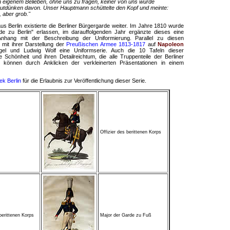
 eigenem Belieben, ohne uns zu fragen, keiner von uns wurde
 Gutdünken davon. Unser Hauptmann schüttelte den Kopf und meinte:
 aber grob."
 Berlin existierte die Berliner Bürgergarde weiter. Im Jahre 1810 wurde
de zu Berlin" erlassen, im darauffolgenden Jahr ergänzte dieses eine
Anhang mit der Beschreibung der Uniformierung. Parallel zu diesen
n mit ihrer Darstellung der
Preußischen Armee 1813-1817
auf
Napoleon
gel und Ludwig Wolf eine Uniformserie. Auch die 10 Tafeln dieser
 Schönheit und ihren Detailreichtum, die alle Truppenteile der Berliner
ln können durch Anklicken der verkleinerten Präsentationen in einem
ek Berlin
für die Erlaubnis zur Veröffentlichung dieser Serie.
Offizier des berittenen Korps
berittenen Korps
Major der Garde zu Fuß