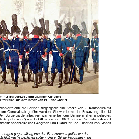
rliner Bürgergarde (unbekannter Künstler)
erter Stich aus dem Besitz von Philippe Charlet
dan erreichte die Berliner Bürgergarde eine Stärke von 21 Kompanien mit
nem Generalstab geführt wurden. Sie wurde mit der Besatzung aller 13
er Bürgergarde attachiert war eine bei den Berlinern eher unbeliebtes
e Arquebusiers") aus 17 Offizieren und 166 Schützen. Die Unbeholfenheit
istenz beschreibt der Geograph und Historiker Karl Friedrich von Klöden
ir morgen gegen Mittag von den Franzosen abgelöst werden
 Schloßwache beziehen sollten. Unser Bürgerhauptmann, ein