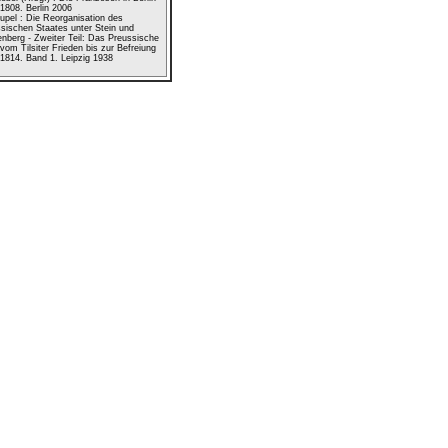
1808. Berlin 2006
upel : Die Reorganisation des
sischen Staates unter Stein und
nberg - Zweiter Teil: Das Preussische
vom Tilsiter Frieden bis zur Befreiung
1814. Band 1. Leipzig 1938