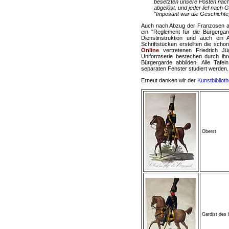
besetzten unsere Posten nach
abgelöst, und jeder lief nach
"Imposant war die Geschichte,
Auch nach Abzug der Franzosen aus
ein "Reglement für die Bürgergar
Dienstinstruktion und auch ein 
Schriftstücken erstellten die scho
Online
vertretenen Friedrich Jü
Uniformserie bestechen durch ihre
Bürgergarde abbilden. Alle Tafe
separaten Fenster studiert werden.
Erneut danken wir der
Kunstbiblioth
Oberst
Gardist des 