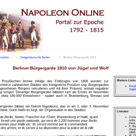
mserien
>
Zeitgenössische Serien
>
Berliner Bürgergarde 1810
Berliner Bürgergarde 1810 von Jügel und Wolf
Weitere Links
Preußischen Armee infolge des Feldzuges von 1806 wurden zur
erheit in zahlreichen Städten des Königreichs Preußen sog. Bürgergarden
Preu
angesehenen Bürgern rekrutieren und mit ihrer Präsenz anstatt regulärer
Jügel
g sorgen. Derartige Bürgergarden bildeten sich als Erstes im November
s etwa 180.000 Einwohnern - später auch in Brandenburg, Breslau und
gergarden bildete ein Dekret Napoleons, das er am 2. oder 3. November
tete. Darin heißt es bzgl. der Organisation in den Städten:
Literatur
 de Berlin, Stettin, Francfort-sur-l'Oder, Brandenburg et Halle, ayant
Corre
ra formé une garde nationale, qui sera de 1,200 hommes pour Berlin,
ordre
Paris
ommes pour Halle etc. Ils seront nommé par le commandant
F. Ba
 des armes, et ils seront à sa disposition pour la police de la ville.
Haupt
1806-
W. Gi