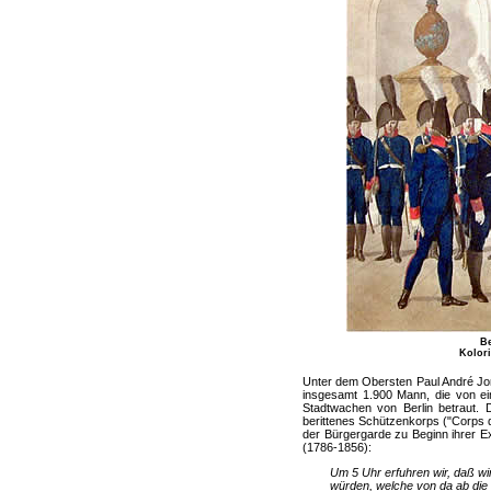
Be
Kolori
Unter dem Obersten Paul André Jor
insgesamt 1.900 Mann, die von ei
Stadtwachen von Berlin betraut. D
berittenes Schützenkorps ("Corps d
der Bürgergarde zu Beginn ihrer Ex
(1786-1856):
Um 5 Uhr erfuhren wir, daß w
würden, welche von da ab die