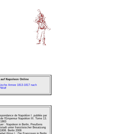
 auf Napoleon Online
ßische Armee 1813-1817 nach
/Wolf
spondance de Napoléon I. publiée par
 de l'Empereur Napoléon III. Tome 13.
 1863
uer : Napoleon in Berlin, Preußens
stadt unter französischer Besatzung
1808. Berlin 2006
ebel (Hrsg.) : Die Franzosen in Berlin